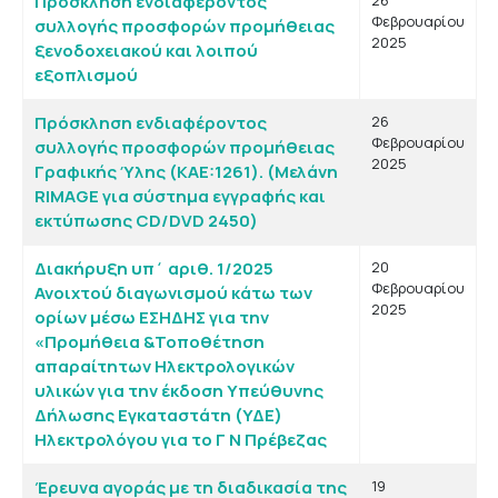
Πρόσκληση ενδιαφέροντος
26
Φεβρουαρίου
συλλογής προσφορών προμήθειας
2025
ξενοδοχειακού και λοιπού
εξοπλισμού
Πρόσκληση ενδιαφέροντος
26
Φεβρουαρίου
συλλογής προσφορών προμήθειας
2025
Γραφικής Ύλης (KAE:1261). (Μελάνη
RIMAGE για σύστημα εγγραφής και
εκτύπωσης CD/DVD 2450)
Διακήρυξη υπ΄ αριθ. 1/2025
20
Φεβρουαρίου
Ανοιχτού διαγωνισμού κάτω των
2025
ορίων μέσω ΕΣΗΔΗΣ για την
«Προμήθεια &Τοποθέτηση
απαραίτητων Ηλεκτρολογικών
υλικών για την έκδοση Υπεύθυνης
Δήλωσης Εγκαταστάτη (ΥΔΕ)
Ηλεκτρολόγου για το Γ Ν Πρέβεζας
Έρευνα αγοράς με τη διαδικασία της
19