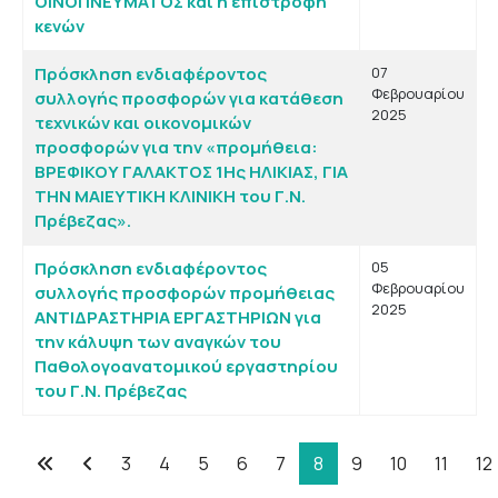
ΟΙΝΟΠΝΕΥΜΑΤΟΣ και η επιστροφή
κενών
Πρόσκληση ενδιαφέροντος
07
Φεβρουαρίου
συλλογής προσφορών για κατάθεση
2025
τεχνικών και οικονομικών
προσφορών για την «προμήθεια:
ΒΡΕΦΙΚΟΥ ΓΑΛΑΚΤΟΣ 1Ης ΗΛΙΚΙΑΣ, ΓΙΑ
ΤΗΝ ΜΑΙΕΥΤΙΚΗ ΚΛΙΝΙΚΗ του Γ.Ν.
Πρέβεζας».
Πρόσκληση ενδιαφέροντος
05
Φεβρουαρίου
συλλογής προσφορών προμήθειας
2025
ΑΝΤΙΔΡΑΣΤΗΡΙΑ ΕΡΓΑΣΤΗΡΙΩΝ για
την κάλυψη των αναγκών του
Παθολογοανατομικού εργαστηρίου
του Γ.Ν. Πρέβεζας
3
4
5
6
7
8
9
10
11
12
Σελίδα 8 από 102