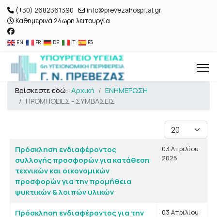
(+30) 2682361390
info@prevezahospital.gr
Καθημερινά 24ωρη λειτουργία
EN
FR
DE
IT
ES
Βρίσκεστε εδώ:
Αρχική
ΕΝΗΜΕΡΩΣΗ
ΠΡΟΜΗΘΕΙΕΣ - ΣΥΜΒΑΣΕΙΣ
Εμφάνιση #
Άρθρα
Τίτλος
Ημ. Δημιουργίας
Πρόσκληση ενδιαφέροντος
03 Απριλίου
2025
συλλογής προσφορών για κατάθεση
τεχνικών και οικονομικών
προσφορών για την προμήθεια
ψυκτικών & λοιπών υλικών
Πρόσκληση ενδιαφέροντος για την
03 Απριλίου