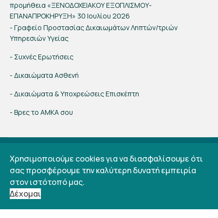
προμήθεια «ΞΕΝΟΔΟΧΕΙΑΚΟΥ ΕΞΟΠΛΙΣΜΟΥ-
ΕΠΑΝΑΠΡΟΚΗΡΥΞΗ»
30 Ιουλίου 2026
- Γραφείο Προστασίας Δικαιωμάτων Ληπτών/τριών
Υπηρεσιών Υγείας
- Συχνές Ερωτήσεις
- Δικαιώματα Ασθενή
- Δικαιώματα & Υποχρεώσεις Επισκέπτη
- Βρες το ΑΜΚΑ σου
© 2018 Γ Ν ΠΡΕΒΕΖΑΣ | Web Design
Θ. Ανωγιάτης
|
Όροι χρήσης
Χρησιμοποιούμε cookies για να διασφαλίσουμε ότι
|
Πολιτική cookies
|
Πολιτική Προστασίας Δεδομένων
σας προσφέρουμε την καλύτερη δυνατή εμπειρία
Προσωπικού Χαρακτήρα
στον ιστότοπό μας.
Δέχομαι
SITEMAP
Η ΙΣΤΟΣΕΛΙΔΑ ΜΑΣ ΦΙΛΟΞΕΝΕΙΤΑΙ ΑΠΟ ΤΟ: