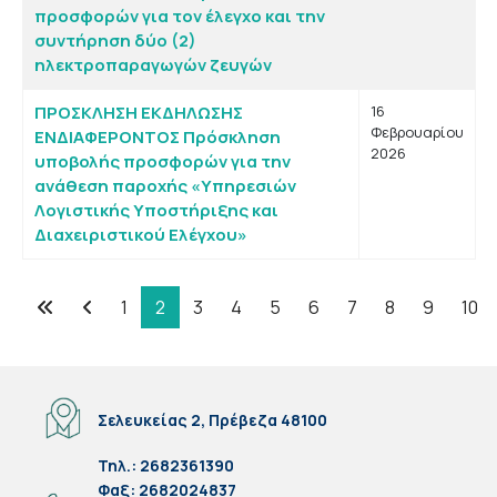
προσφορών για τον έλεγχο και την
συντήρηση δύο (2)
ηλεκτροπαραγωγών ζευγών
ΠΡΟΣΚΛΗΣΗ ΕΚΔΗΛΩΣΗΣ
16
Φεβρουαρίου
ΕΝΔΙΑΦΕΡΟΝΤΟΣ Πρόσκληση
2026
υποβολής προσφορών για την
ανάθεση παροχής «Υπηρεσιών
Λογιστικής Υποστήριξης και
Διαχειριστικού Ελέγχου»
1
2
3
4
5
6
7
8
9
10
Σελίδα 2 από 102
Σελευκείας 2, Πρέβεζα 48100
Τηλ.: 2682361390
Φαξ: 2682024837