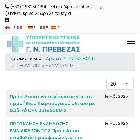
(+30) 2682361390
info@prevezahospital.gr
Καθημερινά 24ωρη λειτουργία
EN
FR
DE
IT
ES
Βρίσκεστε εδώ:
Αρχική
ΕΝΗΜΕΡΩΣΗ
ΠΡΟΜΗΘΕΙΕΣ - ΣΥΜΒΑΣΕΙΣ
Εμφάνιση #
Άρθρα
Τίτλος
Ημ. Δημιουργίας
Πρόσκληση ενδιαφέροντος για την
14 Μάι 2026
προμήθεια Χειρουργικού υλικού με
κωδικό CPV 33192000-2
ΠΡΟΣΚΛΗΣΗ ΕΚΔΗΛΩΣΗΣ
14 Μάι 2026
ΕΝΔΙΑΦΕΡΟΝΤΟΣ Πρόσκληση
υποβολής προσφορών για την