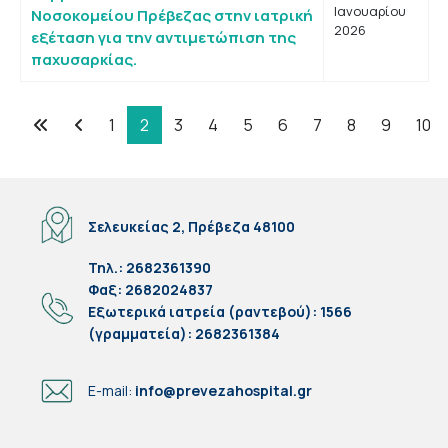
Ιανουαρίου
Νοσοκομείου Πρέβεζας στην ιατρική
2026
εξέταση για την αντιμετώπιση της
παχυσαρκίας.
1
2
3
4
5
6
7
8
9
10
Σελίδα 2 από 16
Σελευκείας 2, Πρέβεζα 48100
Τηλ.: 2682361390
Φαξ: 2682024837
Eξωτερικά ιατρεία (ραντεβού): 1566
(γραμματεία): 2682361384
E-mail:
info@prevezahospital.gr