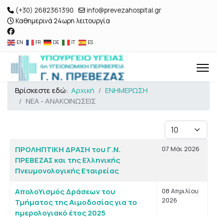
(+30) 2682361390
info@prevezahospital.gr
Καθημερινά 24ωρη λειτουργία
EN
FR
DE
IT
ES
Βρίσκεστε εδώ:
Αρχική
ΕΝΗΜΕΡΩΣΗ
ΝΕΑ - ΑΝΑΚΟΙΝΩΣΕΙΣ
Εμφάνιση #
Άρθρα
Τίτλος
Ημ. Δημιουργίας
ΠΡΟΛΗΠΤΙΚΗ ΔΡΑΣΗ του Γ.Ν.
07 Μάι 2026
ΠΡΕΒΕΖΑΣ και της Ελληνικής
Πνευμονολογικής Εταιρείας
ΑπολοΥισμός Δράσεων του
08 Απριλίου
2026
Τμήματος της Αιμοδοσίας για το
ημερολογιακό έτος 2025