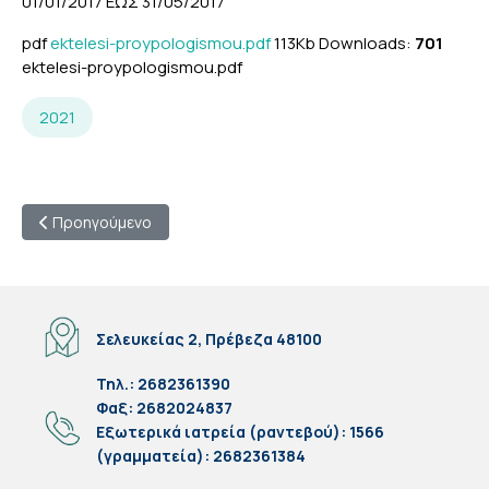
01/01/2017 ΕΩΣ 31/05/2017
pdf
ektelesi-proypologismou.pdf
113Kb
Downloads:
701
ektelesi-proypologismou.pdf
2021
Προηγούμενο άρθρο: ΕΚΤΕΛΕΣΗ ΠΡΟΫΠΟΛΟΓΙΣΜΟΥ ΑΠΟ 01/1/2
Προηγούμενο
Σελευκείας 2, Πρέβεζα 48100
Τηλ.: 2682361390
Φαξ: 2682024837
Eξωτερικά ιατρεία (ραντεβού): 1566
(γραμματεία): 2682361384