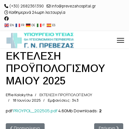
(+30) 2682361390
info@prevezahospital.gr
Καθημερινά 24ωρη λειτουργία
EN
FR
DE
IT
ES
ΕΚΤΕΛΕΣΗ
ΠΡΟΫΠΟΛΟΓΙΣΜΟΥ
ΜΑΙΟΥ 2025
Effie Kolokytha
ΕΚΤΕΛΕΣΗ ΠΡΟΫΠΟΛΟΓΙΣΜΟΥ
18 Ιουνίου 2025
Εμφανίσεις: 343
pdf
PROYPOL_202505.pdf
4.60Mb
Downloads:
2
Προηγούμενο άρθρο: ΕΚΤΕΛΕΣΗ ΠΡΟΫΠΟΛΟΓΙΣΜΟΥ ΙΟΥΝΙΟΥ 2
Επόμενο άρθρο
Προηγούμενο
Επόμενο