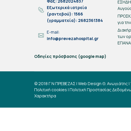
Φαξ: 2682024837
ΕΣΗΔΗΣ
Eξωτερικά ιατρεία
Αυγού
(ραντεβού): 1566
ΠΡΟΣΚ
(γραμματεία): 2682361384
για τη
Διακή
E-mail:
των ο
info@prevezahospital.gr
ΕΠΑΝ
Οδηγίες πρόσβασης (google map)
© 2018 Γ Ν ΠΡΕΒΕΖΑΣ | Web Design
Θ. Ανωγιάτης
|
Πολιτική cookies
|
Πολιτική Προστασίας Δεδομέν
Χαρακτήρα