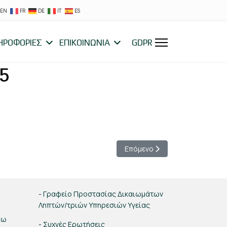
EN
FR
DE
IT
ES
ΗΡΟΦΟΡΙΕΣ
ΕΠΙΚΟΙΝΩΝΙΑ
GDPR
5
Επόμενο άρθρο: ΕΚΤΕΛΕΣΗ Π
Επόμενο
- Γραφείο Προστασίας Δικαιωμάτων
Ληπτών/τριών Υπηρεσιών Υγείας
σω
- Συχνές Ερωτήσεις