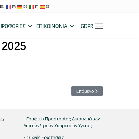
EN
FR
DE
IT
ES
ΗΡΟΦΟΡΙΕΣ
ΕΠΙΚΟΙΝΩΝΙΑ
GDPR
2025
Επόμενο άρθρο: ΕΚΤΕΛΕΣΗ Π
Επόμενο
- Γραφείο Προστασίας Δικαιωμάτων
σω
Ληπτών/τριών Υπηρεσιών Υγείας
- Συχνές Ερωτήσεις