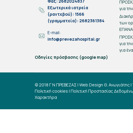
Φαξ: 2682024837
ΠΡΟΣΚ
Eξωτερικά ιατρεία
για τη
(ραντεβού): 1566
Διακή
(γραμματεία): 2682361384
των ο
ΕΠΑΝ
E-mail:
ΠΡΟΣΚ
info@prevezahospital.gr
για τη
για έν
Οδηγίες πρόσβασης (google map)
© 2018 Γ Ν ΠΡΕΒΕΖΑΣ | Web Design
Θ. Ανωγιάτης
|
Πολιτική cookies
|
Πολιτική Προστασίας Δεδομέν
Χαρακτήρα