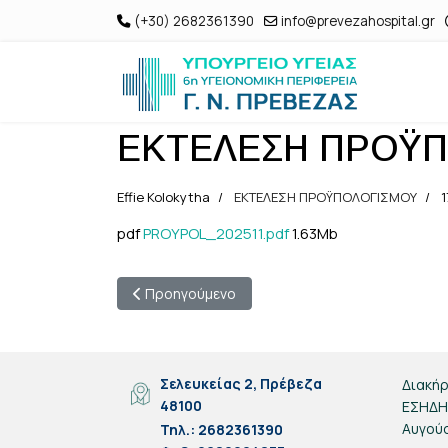
(+30) 2682361390
info@prevezahospital.gr
ΕΚΤΕΛΕΣΗ ΠΡΟΫΠ
Effie Kolokytha
ΕΚΤΕΛΕΣΗ ΠΡΟΫΠΟΛΟΓΙΣΜΟΥ
1
pdf
PROYPOL_202511.pdf
1.63Mb
Προηγούμενο άρθρο: ΕΚΤΕΛΕΣΗ ΠΡΟΫΠΟΛΟΓΙΣ
Προηγούμενο
Σελευκείας 2, Πρέβεζα
Διακήρ
48100
ΕΣΗΔΗΣ
Αυγού
Τηλ.: 2682361390