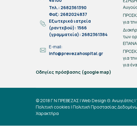
48100
ΕΣΗΔΗΣ
Αυγού
Τηλ.: 2682361390
Φαξ: 2682024837
ΠΡΟΣΚ
Eξωτερικά ιατρεία
για τη
(ραντεβού): 1566
Διακή
(γραμματεία): 2682361384
των ο
ΕΠΑΝ
E-mail:
ΠΡΟΣΚ
info@prevezahospital.gr
για τη
για έν
Οδηγίες πρόσβασης (google map)
© 2018 Γ Ν ΠΡΕΒΕΖΑΣ | Web Design
Θ. Ανωγιάτης
|
Πολιτική cookies
|
Πολιτική Προστασίας Δεδομέν
Χαρακτήρα