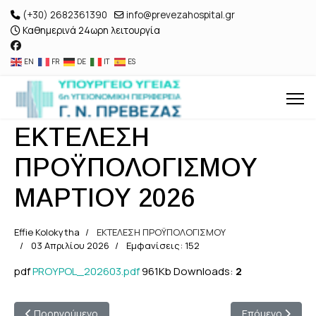
(+30) 2682361390
info@prevezahospital.gr
Καθημερινά 24ωρη λειτουργία
EN
FR
DE
IT
ES
ΕΚΤΕΛΕΣΗ
ΠΡΟΫΠΟΛΟΓΙΣΜΟΥ
ΜΑΡΤΙΟΥ 2026
Effie Kolokytha
ΕΚΤΕΛΕΣΗ ΠΡΟΫΠΟΛΟΓΙΣΜΟΥ
03 Απριλίου 2026
Εμφανίσεις: 152
pdf
PROYPOL_202603.pdf
961Kb
Downloads:
2
Προηγούμενο άρθρο: ΕΚΤΕΛΕΣΗ ΠΡΟΫΠΟΛΟΓΙΣΜΟΥ ΑΠΡΙΛΙΟΥ 
Επόμενο άρθρο
Προηγούμενο
Επόμενο