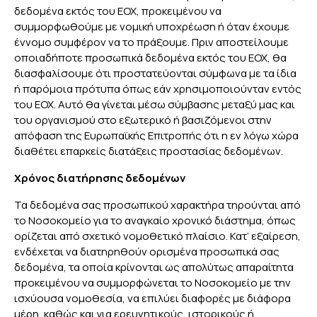
δεδομένα εκτός του ΕΟΧ, προκειμένου να
συμμορφωθούμε με νομική υποχρέωση ή όταν έχουμε
έννομο συμφέρον να το πράξουμε. Πριν αποστείλουμε
οποιαδήποτε προσωπικά δεδομένα εκτός του ΕΟΧ, θα
διασφαλίσουμε ότι προστατεύονται σύμφωνα με τα ίδια
ή παρόμοια πρότυπα όπως εάν χρησιμοποιούνταν εντός
του ΕΟΧ. Αυτό θα γίνεται μέσω σύμβασης μεταξύ μας και
του οργανισμού στο εξωτερικό ή βασιζόμενοι στην
απόφαση της Ευρωπαϊκής Επιτροπής ότι η εν λόγω χώρα
διαθέτει επαρκείς διατάξεις προστασίας δεδομένων.
Χρόνος διατήρησης δεδομένων
Τα δεδομένα σας προσωπικού χαρακτήρα τηρούνται από
το Νοσοκομείο για το αναγκαίο χρονικό διάστημα, όπως
ορίζεται από σχετικό νομοθετικό πλαίσιο. Κατ’ εξαίρεση,
ενδέχεται να διατηρηθούν ορισμένα προσωπικά σας
δεδομένα, τα οποία κρίνονται ως απολύτως απαραίτητα
προκειμένου να συμμορφώνεται το Νοσοκομείο με την
ισχύουσα νομοθεσία, να επιλύει διαφορές με διάφορα
μέρη, καθώς και για ερευνητικούς, ιστορικούς ή