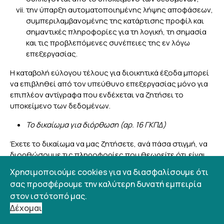
την ύπαρξη αυτοματοποιημένης λήψης αποφάσεων,
συμπεριλαμβανομένης της κατάρτισης προφίλ και
σημαντικές πληροφορίες για τη λογική, τη σημασία
και τις προβλεπόμενες συνέπειες της εν λόγω
επεξεργασίας.
Η καταβολή εύλογου τέλους για διοικητικά έξοδα μπορεί
να επιβληθεί από τον υπεύθυνο επεξεργασίας μόνο για
επιπλέον αντίγραφα που ενδέχεται να ζητήσει το
υποκείμενο των δεδομένων.
Το δικαίωμα για διόρθωση (αρ. 16 ΓΚΠΔ)
Έχετε το δικαίωμα να μας ζητήσετε, ανά πάσα στιγμή, να
διορθώσουμε τις πληροφορίες που θεωρείτε ότι είναι
ανακριβείς. Έχετε επίσης το δικαίωμα να ζητήσετε τη
Χρησιμοποιούμε cookies για να διασφαλίσουμε ότι
συμπλήρωση των πληροφοριών που θεωρείτε ελλιπείς.
σας προσφέρουμε την καλύτερη δυνατή εμπειρία
στον ιστότοπό μας.
Το δικαίωμα για διαγραφή (αρ. 17 ΓΚΠΔ)
Δέχομαι
Το δικαίωμα διαγραφής («δικαίωμα στη λήθη»)
είναι το