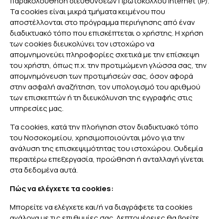
παρακολούθηση διευθύνσεων Πρωτοκόλλου Internet (IP).
Τα cookies είναι μικρά τμήματα κειμένου που
αποστέλλονται στο πρόγραμμα περιήγησης από έναν
διαδικτυακό τόπο που επισκέπτεται ο χρήστης. Η χρήση
των cookies διευκολύνει τον ιστοχώρο να
απομνημονεύει πληροφορίες σχετικά με την επίσκεψη
του χρήστη, όπως π.χ. την προτιμώμενη γλώσσα σας, την
απομνημόνευση των προτιμήσεών σας, όσον αφορά
στην ασφαλή αναζήτηση, τον υπολογισμό του αριθμού
των επισκεπτών ή τη διευκόλυνση της εγγραφής στις
υπηρεσίες μας.
Τα cookies, κατά την πλοήγηση στον διαδικτυακό τόπο
του Νοσοκομείου, χρησιμοποιούνται μόνο για την
ανάλυση της επισκεψιμότητας του ιστοχώρου. Ουδεμία
περαιτέρω επεξεργασία, προώθηση ή ανταλλαγή γίνεται
στα δεδομένα αυτά.
Πώς να ελέγχετε τα cookies:
Μπορείτε να ελέγχετε και/ή να διαγράφετε τα cookies
ανάλογα με τις επιθυμίες σας. Λεπτομέρειες θα βρείτε