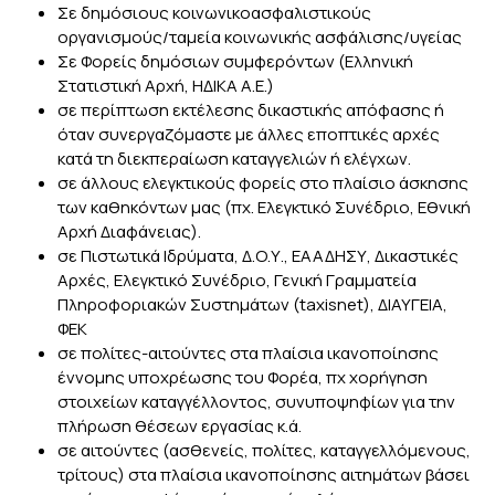
Σε δημόσιους κοινωνικοασφαλιστικούς
οργανισμούς/ταμεία κοινωνικής ασφάλισης/υγείας
Σε Φορείς δημόσιων συμφερόντων (Ελληνική
Στατιστική Αρχή, ΗΔΙΚΑ Α.Ε.)
σε περίπτωση εκτέλεσης δικαστικής απόφασης ή
όταν συνεργαζόμαστε με άλλες εποπτικές αρχές
κατά τη διεκπεραίωση καταγγελιών ή ελέγχων.
σε άλλους ελεγκτικούς φορείς στο πλαίσιο άσκησης
των καθηκόντων μας (πχ. Ελεγκτικό Συνέδριο, Εθνική
Αρχή Διαφάνειας).
σε Πιστωτικά Ιδρύματα, Δ.Ο.Υ., ΕΑΑΔΗΣΥ, Δικαστικές
Αρχές, Ελεγκτικό Συνέδριο, Γενική Γραμματεία
Πληροφοριακών Συστημάτων (taxisnet), ΔΙΑΥΓΕΙΑ,
ΦΕΚ
σε πολίτες-αιτούντες στα πλαίσια ικανοποίησης
έννομης υποχρέωσης του Φορέα, πχ χορήγηση
στοιχείων καταγγέλλοντος, συνυποψηφίων για την
πλήρωση θέσεων εργασίας κ.ά.
σε αιτούντες (ασθενείς, πολίτες, καταγγελλόμενους,
τρίτους) στα πλαίσια ικανοποίησης αιτημάτων βάσει