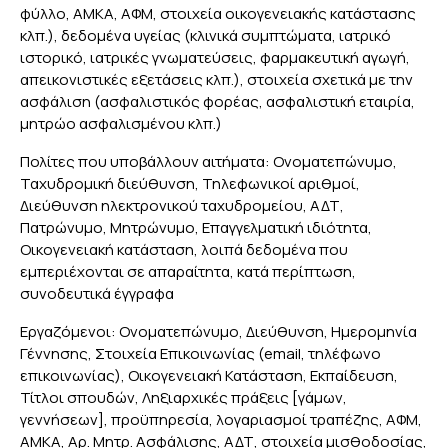
φύλλο, ΑΜΚΑ, ΑΦΜ, στοιχεία οικογενειακής κατάστασης
κλπ.), δεδομένα υγείας (κλινικά συμπτώματα, ιατρικό
ιστορικό, ιατρικές γνωματεύσεις, φαρμακευτική αγωγή,
απεικονιστικές εξετάσεις κλπ.), στοιχεία σχετικά με την
ασφάλιση (ασφαλιστικός φορέας, ασφαλιστική εταιρία,
μητρώο ασφαλισμένου κλπ.)
Πολίτες που υποβάλλουν αιτήματα: Ονοματεπώνυμο,
Ταχυδρομική διεύθυνση, Τηλεφωνικοί αριθμοί,
Διεύθυνση ηλεκτρονικού ταχυδρομείου, ΑΔΤ,
Πατρώνυμο, Μητρώνυμο, Επαγγελματική ιδιότητα,
Οικογενειακή κατάσταση, λοιπά δεδομένα που
εμπεριέχονται σε απαραίτητα, κατά περίπτωση,
συνοδευτικά έγγραφα
Εργαζόμενοι: Ονοματεπώνυμο, Διεύθυνση, Ημερομηνία
Γέννησης, Στοιχεία Επικοινωνίας (email, τηλέφωνο
επικοινωνίας), Οικογενειακή Κατάσταση, Εκπαίδευση,
Τίτλοι σπουδών, Ληξιαρχικές πράξεις [γάμων,
γεννήσεων], προϋπηρεσία, λογαριασμοί τραπέζης, ΑΦΜ,
ΑΜΚΑ, Αρ. Μητρ. Ασφάλισης, ΑΔΤ, στοιχεία μισθοδοσίας,