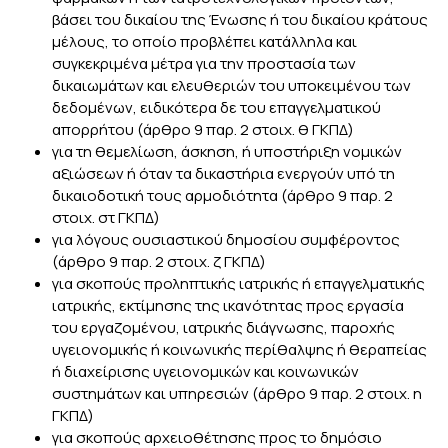
βάσει του δικαίου της Ένωσης ή του δικαίου κράτους
μέλους, το οποίο προβλέπει κατάλληλα και
συγκεκριμένα μέτρα για την προστασία των
δικαιωμάτων και ελευθεριών του υποκειμένου των
δεδομένων, ειδικότερα δε του επαγγελματικού
απορρήτου (άρθρο 9 παρ. 2 στοιχ. θ ΓΚΠΔ)
για τη θεμελίωση, άσκηση, ή υποστήριξη νομικών
αξιώσεων ή όταν τα δικαστήρια ενεργούν υπό τη
δικαιοδοτική τους αρμοδιότητα (άρθρο 9 παρ. 2
στοιχ. στ ΓΚΠΔ)
για λόγους ουσιαστικού δημοσίου συμφέροντος
(άρθρο 9 παρ. 2 στοιχ. ζ ΓΚΠΔ)
για σκοπούς προληπτικής ιατρικής ή επαγγελματικής
ιατρικής, εκτίμησης της ικανότητας προς εργασία
του εργαζομένου, ιατρικής διάγνωσης, παροχής
υγειονομικής ή κοινωνικής περίθαλψης ή θεραπείας
ή διαχείρισης υγειονομικών και κοινωνικών
συστημάτων και υπηρεσιών (άρθρο 9 παρ. 2 στοιχ. η
ΓΚΠΔ)
για σκοπούς αρχειοθέτησης προς το δημόσιο