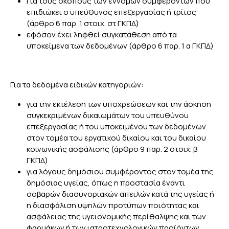
Για τους σκοπούς των έννομων συμφερόντων που
επιδιώκει ο υπεύθυνος επεξεργασίας ή τρίτος
(άρθρο 6 παρ. 1 στοιχ. στ ΓΚΠΔ)
εφόσον έχει ληφθεί συγκατάθεση από τα
υποκείμενα των δεδομένων (άρθρο 6 παρ. 1 α ΓΚΠΔ)
Για τα δεδομένα ειδικών κατηγοριών:
για την εκτέλεση των υποχρεώσεων και την άσκηση
συγκεκριμένων δικαιωμάτων του υπευθύνου
επεξεργασίας ή του υποκειμένου των δεδομένων
στον τομέα του εργατικού δικαίου και του δικαίου
κοινωνικής ασφάλισης (άρθρο 9 παρ. 2 στοιχ. β
ΓΚΠΔ)
για λόγους δημόσιου συμφέροντος στον τομέα της
δημόσιας υγείας, όπως η προστασία έναντι
σοβαρών διασυνοριακών απειλών κατά της υγείας ή
η διασφάλιση υψηλών προτύπων ποιότητας και
ασφάλειας της υγειονομικής περίθαλψης και των
φαρμάκων ή των ιατροτεχνολογικών προϊόντων,