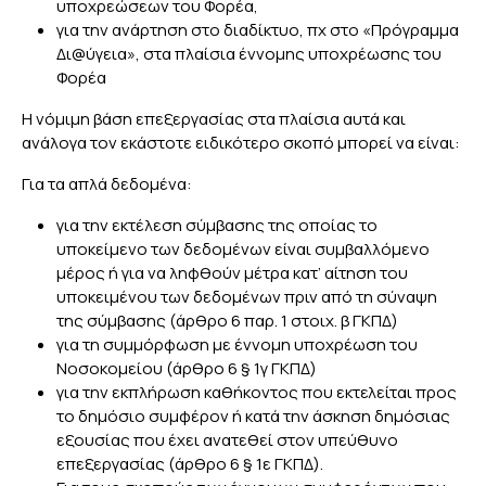
υποχρεώσεων του Φορέα,
για την ανάρτηση στο διαδίκτυο, πχ στο «Πρόγραμμα
Δι@ύγεια», στα πλαίσια έννομης υποχρέωσης του
Φορέα
Η νόμιμη βάση επεξεργασίας στα πλαίσια αυτά και
ανάλογα τον εκάστοτε ειδικότερο σκοπό μπορεί να είναι:
Για τα απλά δεδομένα:
για την εκτέλεση σύμβασης της οποίας το
υποκείμενο των δεδομένων είναι συμβαλλόμενο
μέρος ή για να ληφθούν μέτρα κατ’ αίτηση του
υποκειμένου των δεδομένων πριν από τη σύναψη
της σύμβασης (άρθρο 6 παρ. 1 στοιχ. β ΓΚΠΔ)
για τη συμμόρφωση με έννομη υποχρέωση του
Νοσοκομείου (άρθρο 6 § 1γ ΓΚΠΔ)
για την εκπλήρωση καθήκοντος που εκτελείται προς
το δημόσιο συμφέρον ή κατά την άσκηση δημόσιας
εξουσίας που έχει ανατεθεί στον υπεύθυνο
επεξεργασίας (άρθρο 6 § 1ε ΓΚΠΔ).