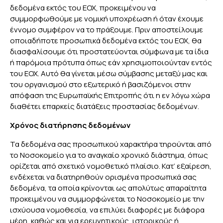
δεδομένα εκτός του ΕΟΧ, προκειμένου να
συμμορφωθούμε με νομική υποχρέωση ή όταν έχουμε
έννομο συμφέρον να το πράξουμε. Πριν αποστείλουμε
οποιαδήποτε προσωπικά δεδομένα εκτός του ΕΟΧ, θα
διασφαλίσουμε ότι προστατεύονται σύμφωνα με τα ίδια
ή παρόμοια πρότυπα όπως εάν χρησιμοποιούνταν εντός
του ΕΟΧ. Αυτό θα γίνεται μέσω σύμβασης μεταξύ μας και
του οργανισμού στο εξωτερικό ή βασιζόμενοι στην
απόφαση της Ευρωπαϊκής Επιτροπής ότι η εν λόγω χώρα
διαθέτει επαρκείς διατάξεις προστασίας δεδομένων.
Χρόνος διατήρησης δεδομένων
Τα δεδομένα σας προσωπικού χαρακτήρα τηρούνται από
το Νοσοκομείο για το αναγκαίο χρονικό διάστημα, όπως
ορίζεται από σχετικό νομοθετικό πλαίσιο. Κατ’ εξαίρεση,
ενδέχεται να διατηρηθούν ορισμένα προσωπικά σας
δεδομένα, τα οποία κρίνονται ως απολύτως απαραίτητα
προκειμένου να συμμορφώνεται το Νοσοκομείο με την
ισχύουσα νομοθεσία, να επιλύει διαφορές με διάφορα
μέρη, καθώς και για ερευνητικούς, ιστορικούς ή