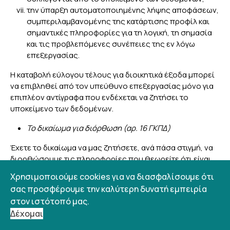
την ύπαρξη αυτοματοποιημένης λήψης αποφάσεων,
συμπεριλαμβανομένης της κατάρτισης προφίλ και
σημαντικές πληροφορίες για τη λογική, τη σημασία
και τις προβλεπόμενες συνέπειες της εν λόγω
επεξεργασίας.
Η καταβολή εύλογου τέλους για διοικητικά έξοδα μπορεί
να επιβληθεί από τον υπεύθυνο επεξεργασίας μόνο για
επιπλέον αντίγραφα που ενδέχεται να ζητήσει το
υποκείμενο των δεδομένων.
Το δικαίωμα για διόρθωση (αρ. 16 ΓΚΠΔ)
Έχετε το δικαίωμα να μας ζητήσετε, ανά πάσα στιγμή, να
διορθώσουμε τις πληροφορίες που θεωρείτε ότι είναι
ανακριβείς. Έχετε επίσης το δικαίωμα να ζητήσετε τη
Χρησιμοποιούμε cookies για να διασφαλίσουμε ότι
συμπλήρωση των πληροφοριών που θεωρείτε ελλιπείς.
σας προσφέρουμε την καλύτερη δυνατή εμπειρία
στον ιστότοπό μας.
Το δικαίωμα για διαγραφή (αρ. 17 ΓΚΠΔ)
Δέχομαι
Το δικαίωμα διαγραφής («δικαίωμα στη λήθη»)
είναι το