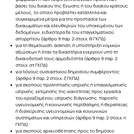
βάσει του δικαίου της Ένωσης ή του δικαίου κράτους
μέλους, το οποίο προβλέπει κατάλληλα και
συγκεκριμένα μέτρα για την προστασία των
δικαιωμάτων και ελευθεριών του υποκειμένου των
δεδομένων, ειδικότερα δε του επαγγελματικού
απορρήτου (άρθρο 9 παρ. 2 στοιχ. θ ΓΚΠΔ)
για τη θεμελίωση, άσκηση, ή υποστήριξη νομικών
αξιώσεων ή όταν τα δικαστήρια ενεργούν υπό τη
δικαιοδοτική τους αρμοδιότητα (άρθρο 9 παρ. 2
στοιχ. στ ΓΚΠΔ)
για λόγους ουσιαστικού δημοσίου συμφέροντος
(άρθρο 9 παρ. 2 στοιχ. ζ ΓΚΠΔ)
για σκοπούς προληπτικής ιατρικής ή επαγγελματικής
ιατρικής, εκτίμησης της ικανότητας προς εργασία
του εργαζομένου, ιατρικής διάγνωσης, παροχής
υγειονομικής ή κοινωνικής περίθαλψης ή θεραπείας
ή διαχείρισης υγειονομικών και κοινωνικών
συστημάτων και υπηρεσιών (άρθρο 9 παρ. 2 στοιχ. η
ΓΚΠΔ)
για σκοπούς αρχειοθέτησης προς το δημόσιο