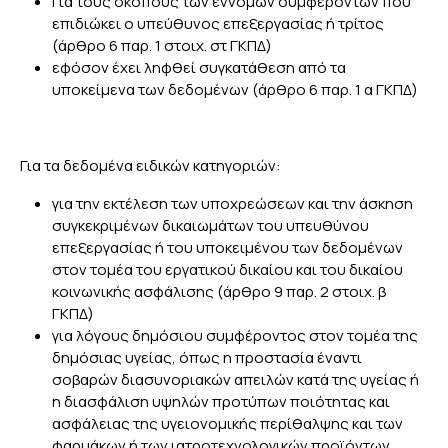
Για τους σκοπούς των έννομων συμφερόντων που
επιδιώκει ο υπεύθυνος επεξεργασίας ή τρίτος
(άρθρο 6 παρ. 1 στοιχ. στ ΓΚΠΔ)
εφόσον έχει ληφθεί συγκατάθεση από τα
υποκείμενα των δεδομένων (άρθρο 6 παρ. 1 α ΓΚΠΔ)
Για τα δεδομένα ειδικών κατηγοριών:
για την εκτέλεση των υποχρεώσεων και την άσκηση
συγκεκριμένων δικαιωμάτων του υπευθύνου
επεξεργασίας ή του υποκειμένου των δεδομένων
στον τομέα του εργατικού δικαίου και του δικαίου
κοινωνικής ασφάλισης (άρθρο 9 παρ. 2 στοιχ. β
ΓΚΠΔ)
για λόγους δημόσιου συμφέροντος στον τομέα της
δημόσιας υγείας, όπως η προστασία έναντι
σοβαρών διασυνοριακών απειλών κατά της υγείας ή
η διασφάλιση υψηλών προτύπων ποιότητας και
ασφάλειας της υγειονομικής περίθαλψης και των
φαρμάκων ή των ιατροτεχνολογικών προϊόντων,