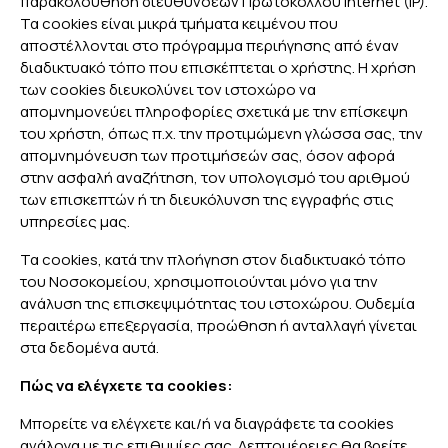
παρακολούθηση διευθύνσεων Πρωτοκόλλου Internet (IP).
Τα cookies είναι μικρά τμήματα κειμένου που
αποστέλλονται στο πρόγραμμα περιήγησης από έναν
διαδικτυακό τόπο που επισκέπτεται ο χρήστης. Η χρήση
των cookies διευκολύνει τον ιστοχώρο να
απομνημονεύει πληροφορίες σχετικά με την επίσκεψη
του χρήστη, όπως π.χ. την προτιμώμενη γλώσσα σας, την
απομνημόνευση των προτιμήσεών σας, όσον αφορά
στην ασφαλή αναζήτηση, τον υπολογισμό του αριθμού
των επισκεπτών ή τη διευκόλυνση της εγγραφής στις
υπηρεσίες μας.
Τα cookies, κατά την πλοήγηση στον διαδικτυακό τόπο
του Νοσοκομείου, χρησιμοποιούνται μόνο για την
ανάλυση της επισκεψιμότητας του ιστοχώρου. Ουδεμία
περαιτέρω επεξεργασία, προώθηση ή ανταλλαγή γίνεται
στα δεδομένα αυτά.
Πώς να ελέγχετε τα cookies:
Μπορείτε να ελέγχετε και/ή να διαγράφετε τα cookies
ανάλογα με τις επιθυμίες σας. Λεπτομέρειες θα βρείτε