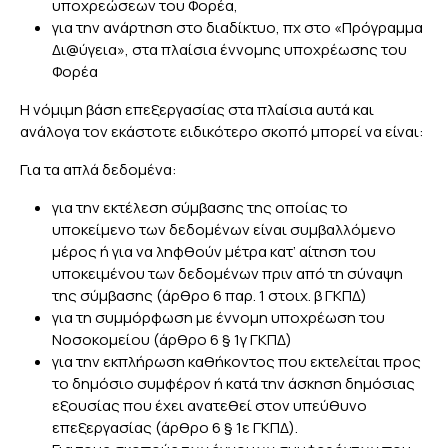
υποχρεώσεων του Φορέα,
για την ανάρτηση στο διαδίκτυο, πχ στο «Πρόγραμμα
Δι@ύγεια», στα πλαίσια έννομης υποχρέωσης του
Φορέα
Η νόμιμη βάση επεξεργασίας στα πλαίσια αυτά και
ανάλογα τον εκάστοτε ειδικότερο σκοπό μπορεί να είναι:
Για τα απλά δεδομένα:
για την εκτέλεση σύμβασης της οποίας το
υποκείμενο των δεδομένων είναι συμβαλλόμενο
μέρος ή για να ληφθούν μέτρα κατ’ αίτηση του
υποκειμένου των δεδομένων πριν από τη σύναψη
της σύμβασης (άρθρο 6 παρ. 1 στοιχ. β ΓΚΠΔ)
για τη συμμόρφωση με έννομη υποχρέωση του
Νοσοκομείου (άρθρο 6 § 1γ ΓΚΠΔ)
για την εκπλήρωση καθήκοντος που εκτελείται προς
το δημόσιο συμφέρον ή κατά την άσκηση δημόσιας
εξουσίας που έχει ανατεθεί στον υπεύθυνο
επεξεργασίας (άρθρο 6 § 1ε ΓΚΠΔ).