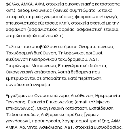
φύλλο, ΑΜΚΑ, ΑΦΜ, στοιχεία οικογενειακής κατάστασης
κλπ.), δεδομένα υγείας (κλινικά συμπτώματα, ιατρικό
ιστορικό, ιατρικές γνωματεύσεις, φαρμακευτική αγωγή,
απεικονιστικές εξετάσεις κλπ.), στοιχεία σχετικά με την
ασφάλιση (ασφαλιστικός φορέας, ασφαλιστική εταιρία,
μητρώο ασφαλισμένου κλπ.)
Πολίτες που υποβάλλουν αιτήματα: Ονοματεπώνυμο,
Ταχυδρομική διεύθυνση, Τηλεφωνικοί αριθμοί,
Διεύθυνση ηλεκτρονικού ταχυδρομείου, ΑΔΤ,
Πατρώνυμο, Μητρώνυμο, Επαγγελματική ιδιότητα,
Οικογενειακή κατάσταση, λοιπά δεδομένα που
εμπεριέχονται σε απαραίτητα, κατά περίπτωση,
συνοδευτικά έγγραφα
Εργαζόμενοι: Ονοματεπώνυμο, Διεύθυνση, Ημερομηνία
Γέννησης, Στοιχεία Επικοινωνίας (email, τηλέφωνο
επικοινωνίας), Οικογενειακή Κατάσταση, Εκπαίδευση,
Τίτλοι σπουδών, Ληξιαρχικές πράξεις [γάμων,
γεννήσεων], προϋπηρεσία, λογαριασμοί τραπέζης, ΑΦΜ,
ΑΜΚΑ, Αρ. Μητρ. Ασφάλισης, ΑΔΤ, στοιχεία μισθοδοσίας,