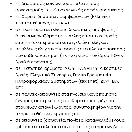
Σε δημόσιους κοινωνικοασφαλιστικούς
οργανισμούς/ταμεία κοινωνικής ασφάλισης/υγείας
Σε Φορείς δημόσιων συμφερόντων (Ελληνική
Στατιστική Αρχή, ΗΔΙΚΑ Α.Ε.)
σε περίπτωση εκτέλεσης δικαστικής απόφασης ή
όταν συνεργαζόμαστε με άλλες εποπτικές αρχές
κατά τη διεκπεραίωση καταγγελιών ή ελέγχων.
σε άλλους ελεγκτικούς φορείς στο πλαίσιο άσκησης
των καθηκόντων μας (πχ. Ελεγκτικό Συνέδριο, Εθνική
Αρχή Διαφάνειας).
σε Πιστωτικά Ιδρύματα, Δ.Ο.Υ., ΕΑΑΔΗΣΥ, Δικαστικές
Αρχές, Ελεγκτικό Συνέδριο, Γενική Γραμματεία
Πληροφοριακών Συστημάτων (taxisnet), ΔΙΑΥΓΕΙΑ,
ΦΕΚ
σε πολίτες-αιτούντες στα πλαίσια ικανοποίησης
έννομης υποχρέωσης του Φορέα, πχ χορήγηση
στοιχείων καταγγέλλοντος, συνυποψηφίων για την
πλήρωση θέσεων εργασίας κ.ά.
σε αιτούντες (ασθενείς, πολίτες, καταγγελλόμενους,
τρίτους) στα πλαίσια ικανοποίησης αιτημάτων βάσει