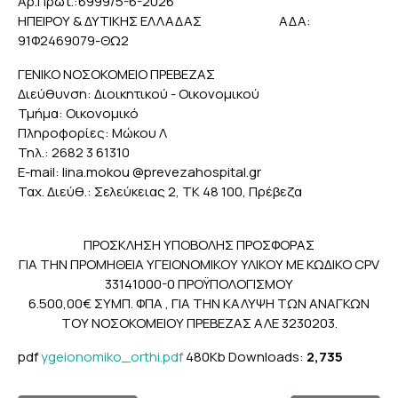
Αρ.Πρωτ.:6999/5-6-2026
ΗΠΕΙΡΟΥ & ΔΥΤΙΚΗΣ ΕΛΛΑΔΑΣ ΑΔΑ:
91Φ2469079-ΘΩ2
ΓΕΝΙΚΟ ΝΟΣΟΚΟΜΕΙΟ ΠΡΕΒΕΖΑΣ
Διεύθυνση: Διοικητικού - Οικονομικού
Τμήμα: Οικονομικό
Πληροφορίες: Μώκου Λ
Τηλ.: 2682 3 61310
E-mail: lina.mokou @prevezahospital.gr
Ταχ. Διεύθ.: Σελεύκειας 2, ΤΚ 48 100, Πρέβεζα
ΠΡΟΣΚΛΗΣΗ ΥΠΟΒΟΛΗΣ ΠΡΟΣΦΟΡΑΣ
ΓΙΑ ΤΗΝ ΠΡΟΜΗΘΕΙΑ ΥΓΕΙΟΝΟΜΙΚΟΥ ΥΛΙΚΟΥ ΜΕ ΚΩΔΙΚΟ CPV
33141000-0 ΠΡΟΫΠΟΛΟΓΙΣΜΟΥ
6.500,00€ ΣΥΜΠ. ΦΠΑ , ΓΙΑ ΤΗΝ ΚΑΛΥΨΗ ΤΩΝ ΑΝΑΓΚΩΝ
ΤΟΥ ΝΟΣΟΚΟΜΕΙΟΥ ΠΡΕΒΕΖΑΣ ΑΛΕ 3230203.
pdf
ygeionomiko_orthi.pdf
480Kb
Downloads:
2,735