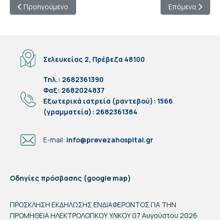
Προηγούμενο άρθρο: Πρόσκληση ενδιαφέροντος συλλογής προ
Επόμενο άρθρο
Προηγούμενο
Επόμενο
Σελευκείας 2, Πρέβεζα 48100
Τηλ.: 2682361390
Φαξ: 2682024837
Eξωτερικά ιατρεία (ραντεβού): 1566
(γραμματεία): 2682361384
E-mail:
info@prevezahospital.gr
Οδηγίες πρόσβασης (google map)
ΠΡΟΣΚΛΗΣΗ ΕΚΔΗΛΩΣΗΣ ΕΝΔΙΑΦΕΡΟΝΤΟΣ ΓΙΑ ΤΗΝ
ΠΡΟΜΗΘΕΙΑ ΗΛΕΚΤΡΟΛΟΓΙΚΟΥ ΥΛΙΚΟΥ
07 Αυγούστου 2026