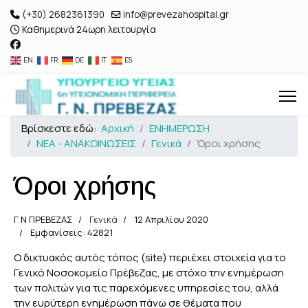
(+30) 2682361390
info@prevezahospital.gr
Καθημερινά 24ωρη λειτουργία
EN
FR
DE
IT
ES
Βρίσκεστε εδώ:
Αρχική
ΕΝΗΜΕΡΩΣΗ
ΝΕΑ - ΑΝΑΚΟΙΝΩΣΕΙΣ
Γενικά
Όροι χρήσης
Όροι χρήσης
Γ Ν ΠΡΕΒΕΖΑΣ
Γενικά
12 Απριλίου 2020
Εμφανίσεις: 42821
Ο δικτυακός αυτός τόπος (site) περιέχει στοιχεία για το
Γενικό Νοσοκομείο Πρέβεζας, με στόχο την ενημέρωση
των πολιτών για τις παρεχόμενες υπηρεσίες του, αλλά
την ευρύτερη ενημέρωση πάνω σε θέματα που