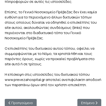
πληροφοριών σε αυτές τις ιστοσελίδες.
Επίσης, το Γενικό Νοσοκομείο Πρέβεζας δεν έχει καμία
ευθύνη για το περιεχόμενο άλλων δικτυακών τόπων
στους οποίους δύναται να οδηγηθεί ο επισκέπτης του
site αυτού, ακολουθώντας συνδέσμους (links) που
περιέχονται στο διαδικτυακό τόπο του Γενικό
Νοσοκομείο Πρέβεζας.
Ο επισκέπτης του δικτυακού αυτού τόπου, οφείλει να
συμμορφώνεται με το Νόμο, τα χρηστά ήθη και τους
παρόντες όρους, χωρίς να προκαλεί προβλήματα στο
site αυτό ή σε τρίτους.
Η επίσκεψη στις ιστοσελίδες του δικτυακού τόπου
www.prevezahospital.gr αποτελεί ανεπιφύλακτη αποδοχή
των παραπάνω όρων από τον χρήστη-επισκέπτη.
Προηγούμενο άρθρο: ΠΟΛΙΤΙΚΗ COOKIES
Επόμενο άρθρο:
Προηγούμενο
Επόμενο