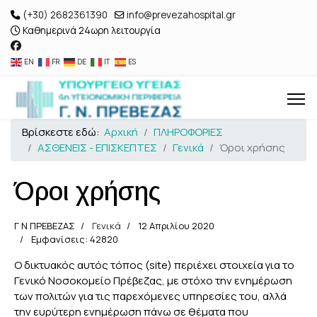
(+30) 2682361390
info@prevezahospital.gr
Καθημερινά 24ωρη λειτουργία
EN
FR
DE
IT
ES
Βρίσκεστε εδώ:
Αρχική
ΠΛΗΡΟΦΟΡΙΕΣ
ΑΣΘΕΝΕΙΣ - ΕΠΙΣΚΕΠΤΕΣ
Γενικά
Όροι χρήσης
Όροι χρήσης
Γ Ν ΠΡΕΒΕΖΑΣ
Γενικά
12 Απριλίου 2020
Εμφανίσεις: 42820
Ο δικτυακός αυτός τόπος (site) περιέχει στοιχεία για το
Γενικό Νοσοκομείο Πρέβεζας, με στόχο την ενημέρωση
των πολιτών για τις παρεχόμενες υπηρεσίες του, αλλά
την ευρύτερη ενημέρωση πάνω σε θέματα που