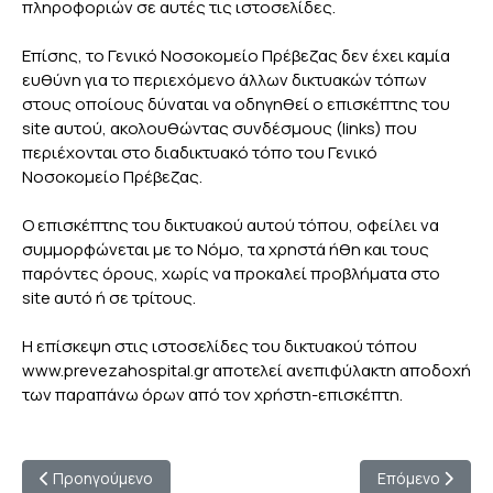
πληροφοριών σε αυτές τις ιστοσελίδες.
Επίσης, το Γενικό Νοσοκομείο Πρέβεζας δεν έχει καμία
ευθύνη για το περιεχόμενο άλλων δικτυακών τόπων
στους οποίους δύναται να οδηγηθεί ο επισκέπτης του
site αυτού, ακολουθώντας συνδέσμους (links) που
περιέχονται στο διαδικτυακό τόπο του Γενικό
Νοσοκομείο Πρέβεζας.
Ο επισκέπτης του δικτυακού αυτού τόπου, οφείλει να
συμμορφώνεται με το Νόμο, τα χρηστά ήθη και τους
παρόντες όρους, χωρίς να προκαλεί προβλήματα στο
site αυτό ή σε τρίτους.
Η επίσκεψη στις ιστοσελίδες του δικτυακού τόπου
www.prevezahospital.gr αποτελεί ανεπιφύλακτη αποδοχή
των παραπάνω όρων από τον χρήστη-επισκέπτη.
Προηγούμενο άρθρο: ΠΟΛΙΤΙΚΗ COOKIES
Επόμενο άρθρο:
Προηγούμενο
Επόμενο