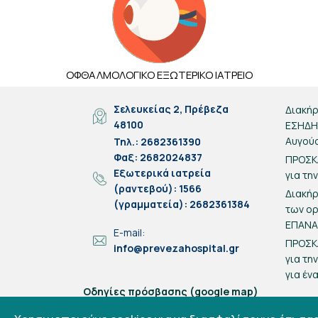
ΟΦΘΑΛΜΟΛΟΓΙΚΟ ΕΞΩΤΕΡΙΚΟ ΙΑΤΡΕΙΟ
Σελευκείας 2, Πρέβεζα
Διακήρ
48100
ΕΣΗΔΗΣ
Αυγού
Τηλ.: 2682361390
Φαξ: 2682024837
ΠΡΟΣΚ
Eξωτερικά ιατρεία
για τη
(ραντεβού): 1566
Διακή
(γραμματεία): 2682361384
των ο
ΕΠΑΝ
E-mail:
ΠΡΟΣΚ
info@prevezahospital.gr
για τη
για έν
Οδηγίες πρόσβασης (google map)