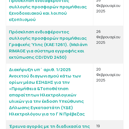
Πρόσκληση ενδιαφέροντος
26
Φεβρουαρίου
συλλογής προσφορών προμήθειας
2025
ξενοδοχειακού και λοιπού
εξοπλισμού
Πρόσκληση ενδιαφέροντος
26
Φεβρουαρίου
συλλογής προσφορών προμήθειας
2025
Γραφικής Ύλης (KAE:1261). (Μελάνη
RIMAGE για σύστημα εγγραφής και
εκτύπωσης CD/DVD 2450)
Διακήρυξη υπ΄ αριθ. 1/2025
20
Φεβρουαρίου
Ανοιχτού διαγωνισμού κάτω των
2025
ορίων μέσω ΕΣΗΔΗΣ για την
«Προμήθεια &Τοποθέτηση
απαραίτητων Ηλεκτρολογικών
υλικών για την έκδοση Υπεύθυνης
Δήλωσης Εγκαταστάτη (ΥΔΕ)
Ηλεκτρολόγου για το Γ Ν Πρέβεζας
Έρευνα αγοράς με τη διαδικασία της
19