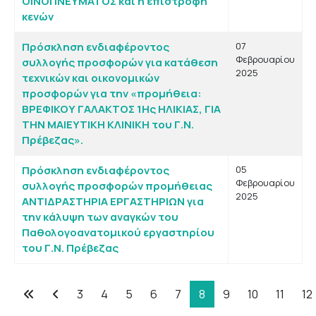
ΟΙΝΟΠΝΕΥΜΑΤΟΣ και η επιστροφή
κενών
Πρόσκληση ενδιαφέροντος
07
Φεβρουαρίου
συλλογής προσφορών για κατάθεση
2025
τεχνικών και οικονομικών
προσφορών για την «προμήθεια:
ΒΡΕΦΙΚΟΥ ΓΑΛΑΚΤΟΣ 1Ης ΗΛΙΚΙΑΣ, ΓΙΑ
ΤΗΝ ΜΑΙΕΥΤΙΚΗ ΚΛΙΝΙΚΗ του Γ.Ν.
Πρέβεζας».
Πρόσκληση ενδιαφέροντος
05
Φεβρουαρίου
συλλογής προσφορών προμήθειας
2025
ΑΝΤΙΔΡΑΣΤΗΡΙΑ ΕΡΓΑΣΤΗΡΙΩΝ για
την κάλυψη των αναγκών του
Παθολογοανατομικού εργαστηρίου
του Γ.Ν. Πρέβεζας
3
4
5
6
7
8
9
10
11
12
Σελίδα 8 από 102