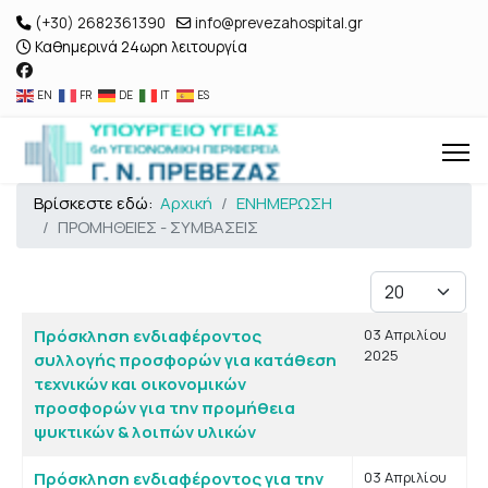
(+30) 2682361390
info@prevezahospital.gr
Καθημερινά 24ωρη λειτουργία
EN
FR
DE
IT
ES
Βρίσκεστε εδώ:
Αρχική
ΕΝΗΜΕΡΩΣΗ
ΠΡΟΜΗΘΕΙΕΣ - ΣΥΜΒΑΣΕΙΣ
Εμφάνιση #
Άρθρα
Τίτλος
Ημ. Δημιουργίας
Πρόσκληση ενδιαφέροντος
03 Απριλίου
2025
συλλογής προσφορών για κατάθεση
τεχνικών και οικονομικών
προσφορών για την προμήθεια
ψυκτικών & λοιπών υλικών
Πρόσκληση ενδιαφέροντος για την
03 Απριλίου