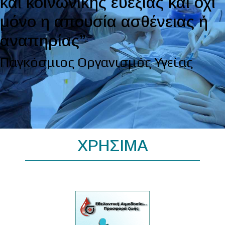
και κοινωνικής ευεξίας και όχι
μόνο η απουσία ασθένειας ή
αναπηρίας”
Παγκόσμιος Οργανισμός Υγείας
ΧΡΗΣΙΜΑ