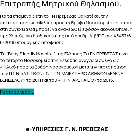
Επιτροπής Μητρικού Θηλασμού.
Για τα επόμενα 3 έτη το ΓΝ Πρέβεζας θα κατέχει την
πιστοποίηση ως «Φιλικό προς τα Βρέφη Νοσοκομείο» η οποία
στη συνέχεια θα μπορεί να ανανεωθεί εφόσον ακολουθηθεί η
προβλεπόμενη διαδικασία της υπό αριθμ. Δ1β/Γ.Π.οικ. 43457/6-
6-2019 υπουργικής απόφασης.
Τα “Baby Friendly Hospital” της Ελλάδας To ΓΝ ΠΡΕΒΕΖΑΣ είναι
το τέταρτο Νοσοκομείο της Ελλάδας αναγνωρισμένο ως
«Φιλικό προς τα Βρέφη Νοσοκομείο» μετά την πιστοποίηση
των Π.Γ.Ν. «ΑΤΤΙΚΟΝ» & Π.Γ.Ν. ΜΑΙΕΥΤΗΡΙΟ ΑΘΗΝΩΝ «ΕΛΕΝΑ
ΒΕΝΙΖΕΛΟΥ» το 2011 και του «Π.Γ.Ν. ΑΡΕΤΑΙΕΙΟ» το 2016.
Περισσότερα...
e-ΥΠΗΡΕΣΙΕΣ Γ. Ν. ΠΡΕΒΕΖΑΣ