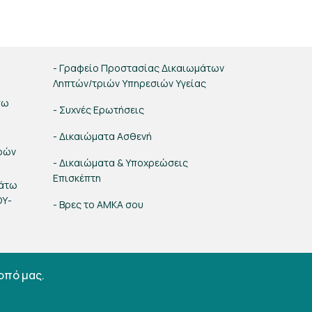
- Γραφείο Προστασίας Δικαιωμάτων
Ληπτών/τριών Υπηρεσιών Υγείας
σω
- Συχνές Ερωτήσεις
- Δικαιώματα Ασθενή
ρών
- Δικαιώματα & Υποχρεώσεις
Επισκέπτη
κάτω
ΟΥ-
- Βρες το ΑΜΚΑ σου
οπό μας.