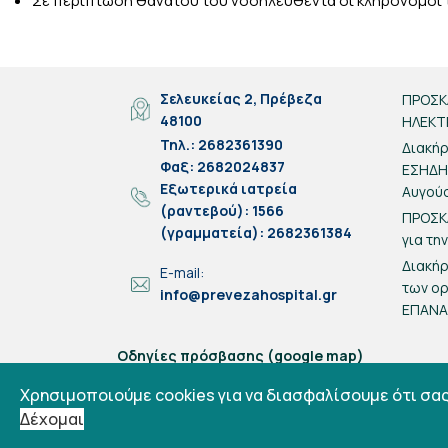
Σε περίπτωση θανάτου του νοσηλευθέντα οι κληρονόμοι 
Σελευκείας 2, Πρέβεζα
ΠΡΟΣΚ
48100
ΗΛΕΚΤ
Τηλ.: 2682361390
Διακήρ
Φαξ: 2682024837
ΕΣΗΔΗΣ
Eξωτερικά ιατρεία
Αυγού
(ραντεβού): 1566
ΠΡΟΣΚ
(γραμματεία): 2682361384
για τη
Διακή
E-mail:
των ο
info@prevezahospital.gr
ΕΠΑΝ
Οδηγίες πρόσβασης (google map)
Χρησιμοποιούμε cookies για να διασφαλίσουμε ότι σα
Δέχομαι