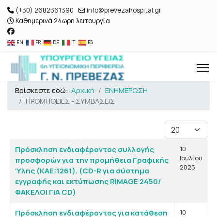
(+30) 2682361390
info@prevezahospital.gr
Καθημερινά 24ωρη λειτουργία
EN
FR
DE
IT
ES
Βρίσκεστε εδώ:
Αρχική
ΕΝΗΜΕΡΩΣΗ
ΠΡΟΜΗΘΕΙΕΣ - ΣΥΜΒΑΣΕΙΣ
Εμφάνιση #
Άρθρα
Τίτλος
Ημ. Δημιουργίας
Πρόσκληση ενδιαφέροντος συλλογής
10
Ιουλίου
προσφορών για την προμήθεια Γραφικής
2025
Ύλης (KAE:1261). (CD-R για σύστημα
εγγραφής και εκτύπωσης RIMAGE 2450/
ΦΑΚΕΛΟΙ ΓΙΑ CD)
Πρόσκληση ενδιαφέροντος για κατάθεση
10