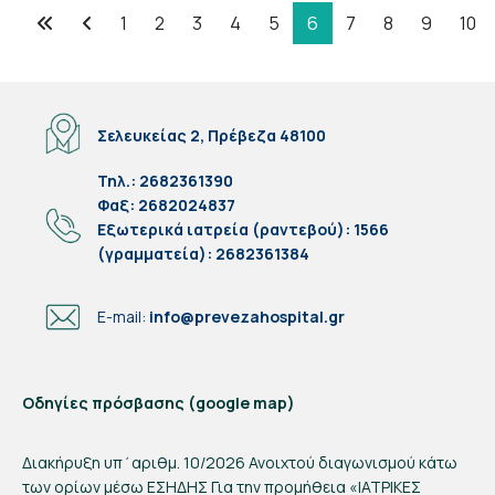
1
2
3
4
5
6
7
8
9
10
Σελίδα 6 από 102
Σελευκείας 2, Πρέβεζα 48100
Τηλ.: 2682361390
Φαξ: 2682024837
Eξωτερικά ιατρεία (ραντεβού): 1566
(γραμματεία): 2682361384
E-mail:
info@prevezahospital.gr
Οδηγίες πρόσβασης (google map)
Διακήρυξη υπ΄αριθμ. 10/2026 Ανοιχτού διαγωνισμού κάτω
των ορίων μέσω ΕΣΗΔΗΣ Για την προμήθεια «ΙΑΤΡΙΚΕΣ